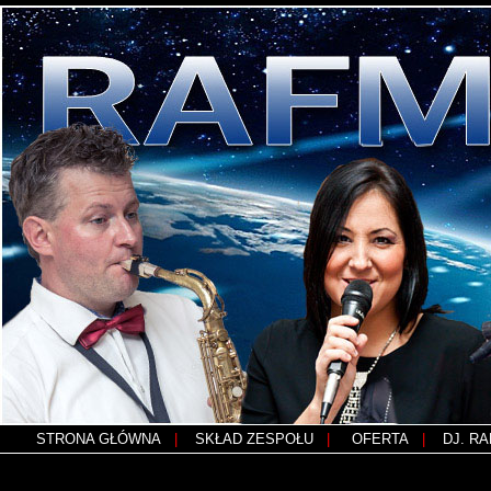
STRONA GŁÓWNA
|
SKŁAD ZESPOŁU
|
OFERTA
|
DJ. R