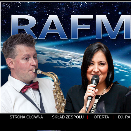
STRONA GŁÓWNA
|
SKŁAD ZESPOŁU
|
OFERTA
|
DJ. R