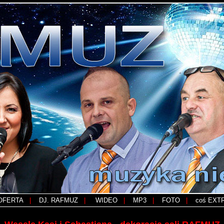
OFERTA
|
DJ. RAFMUZ
|
;
WIDEO
|
MP3
|
FOTO
|
coś EXTR