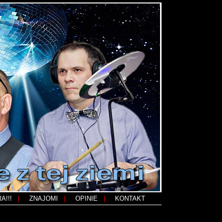
A!!!
|
;
ZNAJOMI
|
;
OPINIE
|
;
KONTAKT