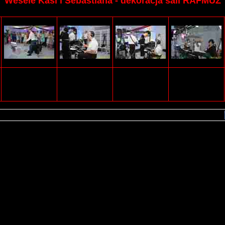
Wesele Kasi i Sebastiana - dekoracja sali RAFMUZ